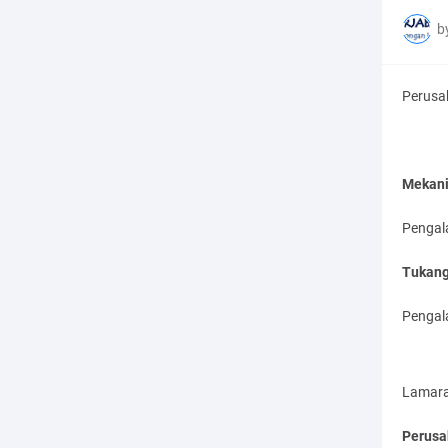
b
Perusah
Mekani
Pengal
Tukang
Pengal
Lamara
Perusa