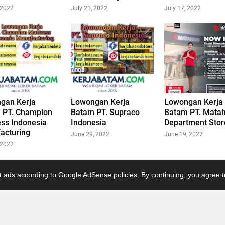
 2022
July 21, 2022
July 17, 2022
gan Kerja
Lowongan Kerja
Lowongan Kerja
 PT. Champion
Batam PT. Supraco
Batam PT. Matah
ess Indonesia
Indonesia
Department Stor
acturing
June 29, 2022
June 19, 2022
 2022
 ads according to Google AdSense policies. By continuing, you agree t
ru
L
Hom