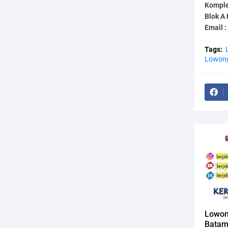
Komple
Blok A
Email 
Tags:
Lowong
Lowon
Batam