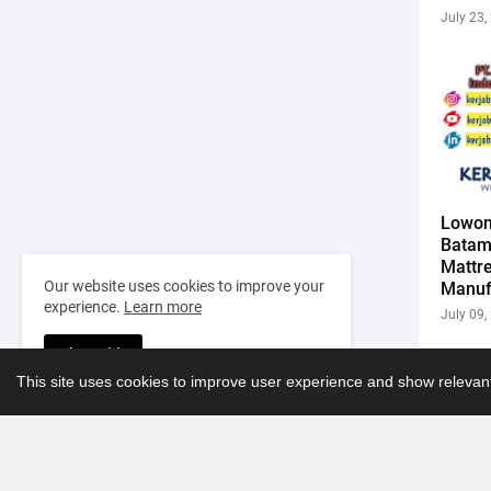
July 23,
Lowon
Batam
Mattr
Our website uses cookies to improve your
Manuf
experience.
Learn more
July 09,
Accept !
This site uses cookies to improve user experience and show relevant
Lebih ba
Design by
Templateify
| for
Kerjabatam.com