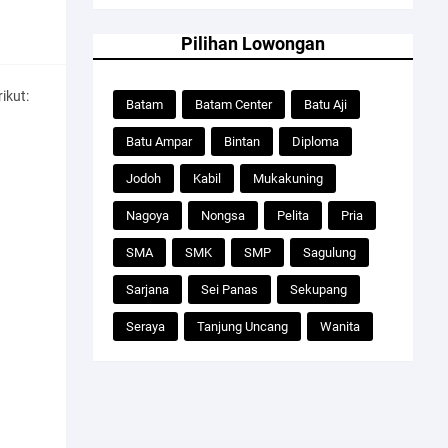
Pilihan Lowongan
ikut:
Batam
Batam Center
Batu Aji
Batu Ampar
Bintan
Diploma
Jodoh
Kabil
Mukakuning
Nagoya
Nongsa
Pelita
Pria
SMA
SMK
SMP
Sagulung
Sarjana
Sei Panas
Sekupang
Seraya
Tanjung Uncang
Wanita