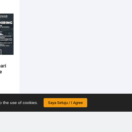
ari
e
o the use of cookies.
Saya Setuju / I Agree
ebih lama
e
About Us
Contact Us
Disclaimer
Privacy
Sitemap