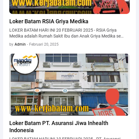
Loker Batam RSIA Griya Medika
LOKER BATAM HARI INI 20 FEBRUARI 2025 - RSIA Griya
Medika adalah Rumah Sakit Ibu dan Anak Griya Medika se…
by
Admin
-
Februari 20, 2025
Diploma
Diploma
Loker Batam PT. Asuransi Jiwa Inhealth
Indonesia
LOKER BATAM HARI INI 10 FEBRUARI 2025 - PT. Asuransi