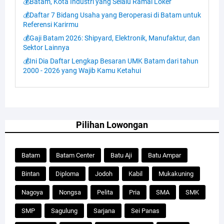
💰Batam, Kota Industri yang Selalu Ramai Loker
💰Daftar 7 Bidang Usaha yang Beroperasi di Batam untuk
Referensi Karirmu
💰Gaji Batam 2026: Shipyard, Elektronik, Manufaktur, dan
Sektor Lainnya
💰Ini Dia Daftar Lengkap Besaran UMK Batam dari tahun
2000 - 2026 yang Wajib Kamu Ketahui
Pilihan Lowongan
Batam
Batam Center
Batu Aji
Batu Ampar
Bintan
Diploma
Jodoh
Kabil
Mukakuning
Nagoya
Nongsa
Pelita
Pria
SMA
SMK
SMP
Sagulung
Sarjana
Sei Panas