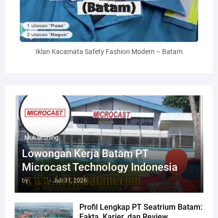
Iklan Kacamata Safety Fashion Modern – Batam
Mukakuning
Lowongan Kerja Batam PT
Microcast Technology Indonesia
by
Admin
-
Juli 31, 2026
Profil Lengkap PT Seatrium Batam:
Fakta, Karier, dan Review