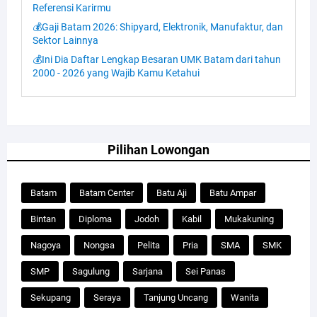
Referensi Karirmu
💰Gaji Batam 2026: Shipyard, Elektronik, Manufaktur, dan
Sektor Lainnya
💰Ini Dia Daftar Lengkap Besaran UMK Batam dari tahun
2000 - 2026 yang Wajib Kamu Ketahui
Pilihan Lowongan
Batam
Batam Center
Batu Aji
Batu Ampar
Bintan
Diploma
Jodoh
Kabil
Mukakuning
Nagoya
Nongsa
Pelita
Pria
SMA
SMK
SMP
Sagulung
Sarjana
Sei Panas
Sekupang
Seraya
Tanjung Uncang
Wanita