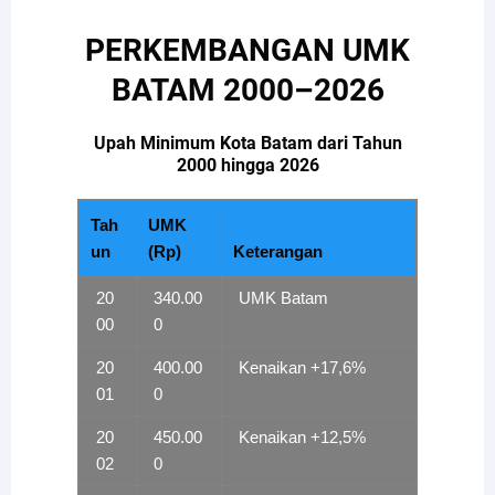
PERKEMBANGAN UMK
BATAM 2000–2026
Upah Minimum Kota Batam dari Tahun
2000 hingga 2026
Tah
UMK
un
(Rp)
Keterangan
20
340.00
UMK Batam
00
0
20
400.00
Kenaikan +17,6%
01
0
20
450.00
Kenaikan +12,5%
02
0