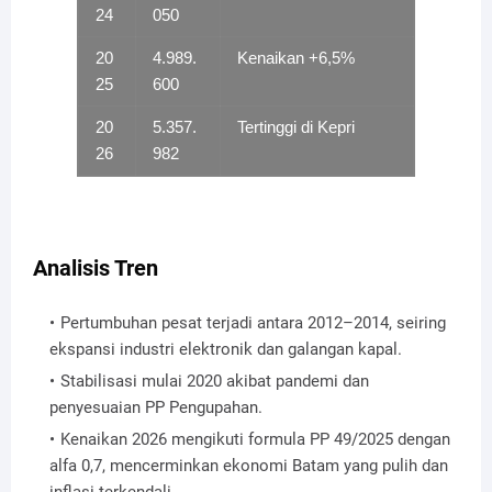
24
050
20
4.989.
Kenaikan +6,5%
25
600
20
5.357.
Tertinggi di Kepri
26
982
Analisis Tren
Pertumbuhan pesat terjadi antara 2012–2014, seiring
ekspansi industri elektronik dan galangan kapal.
Stabilisasi mulai 2020 akibat pandemi dan
penyesuaian PP Pengupahan.
Kenaikan 2026 mengikuti formula PP 49/2025 dengan
alfa 0,7, mencerminkan ekonomi Batam yang pulih dan
inflasi terkendali.