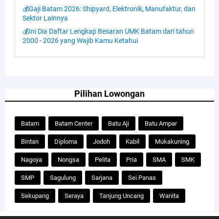
💰Gaji Batam 2026: Shipyard, Elektronik, Manufaktur, dan
Sektor Lainnya
💰Ini Dia Daftar Lengkap Besaran UMK Batam dari tahun
2000 - 2026 yang Wajib Kamu Ketahui
Pilihan Lowongan
Batam
Batam Center
Batu Aji
Batu Ampar
Bintan
Diploma
Jodoh
Kabil
Mukakuning
Nagoya
Nongsa
Pelita
Pria
SMA
SMK
SMP
Sagulung
Sarjana
Sei Panas
Sekupang
Seraya
Tanjung Uncang
Wanita