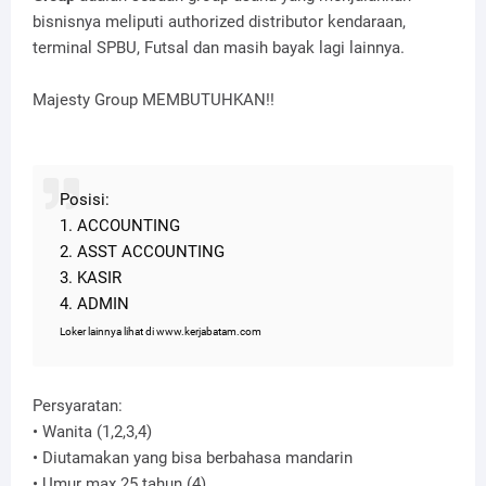
bisnisnya meliputi authorized distributor kendaraan,
terminal SPBU, Futsal dan masih bayak lagi lainnya.
Majesty Group MEMBUTUHKAN!!
Posisi:
1. ACCOUNTING
2. ASST ACCOUNTING
3. KASIR
4. ADMIN
Loker lainnya lihat di www.kerjabatam.com
Persyaratan:
• Wanita (1,2,3,4)
• Diutamakan yang bisa berbahasa mandarin
• Umur max 25 tahun (4)