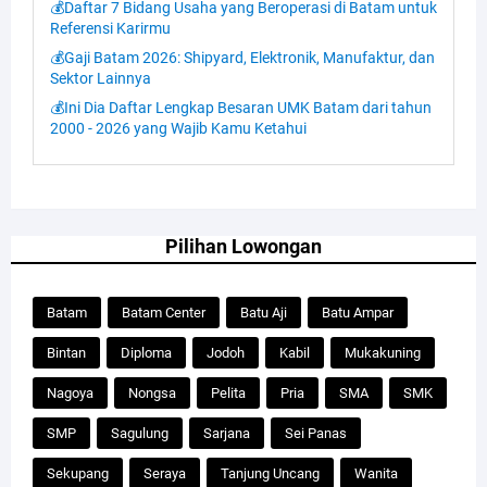
💰Daftar 7 Bidang Usaha yang Beroperasi di Batam untuk
Referensi Karirmu
💰Gaji Batam 2026: Shipyard, Elektronik, Manufaktur, dan
Sektor Lainnya
💰Ini Dia Daftar Lengkap Besaran UMK Batam dari tahun
2000 - 2026 yang Wajib Kamu Ketahui
Pilihan Lowongan
Batam
Batam Center
Batu Aji
Batu Ampar
Bintan
Diploma
Jodoh
Kabil
Mukakuning
Nagoya
Nongsa
Pelita
Pria
SMA
SMK
SMP
Sagulung
Sarjana
Sei Panas
Sekupang
Seraya
Tanjung Uncang
Wanita