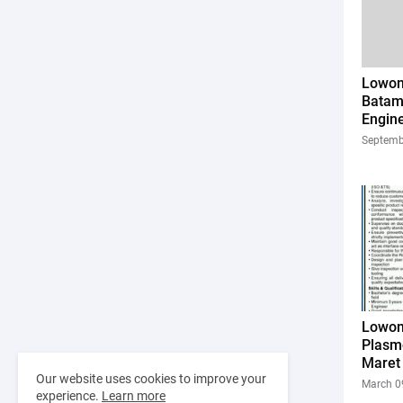
Lowon
Batam
Engin
Septemb
Lowon
Plasm
Maret
Our website uses cookies to improve your
March 0
experience.
Learn more