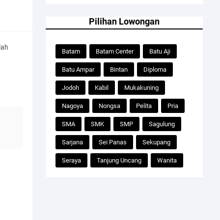
Pilihan Lowongan
lah
Batam
Batam Center
Batu Aji
Batu Ampar
Bintan
Diploma
Jodoh
Kabil
Mukakuning
Nagoya
Nongsa
Pelita
Pria
SMA
SMK
SMP
Sagulung
Sarjana
Sei Panas
Sekupang
Seraya
Tanjung Uncang
Wanita