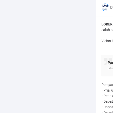
b
LOKER 
salah 
Vision
Pos
Loke
Persya
• Pria,
• Pendi
• Dapa
• Dapat
• Dapa