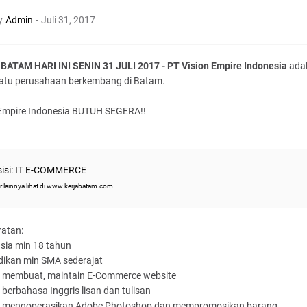
y
Admin
-
Juli 31, 2017
BATAM HARI INI SENIN 31 JULI 2017 - PT Vision Empire Indonesia
ada
satu perusahaan berkembang di Batam.
 Empire Indonesia BUTUH SEGERA!!
isi: IT E-COMMERCE
r lainnya lihat di www.kerjabatam.com
ratan:
 usia min 18 tahun
dikan min SMA sederajat
t membuat, maintain E-Commerce website
 berbahasa Inggris lisan dan tulisan
t mengoperasikan Adobe Photoshop dan mempromosikan barang