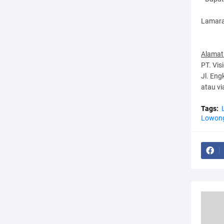
Lamara
Alamat
PT. Vis
Jl. Eng
atau vi
Tags:
Lowong