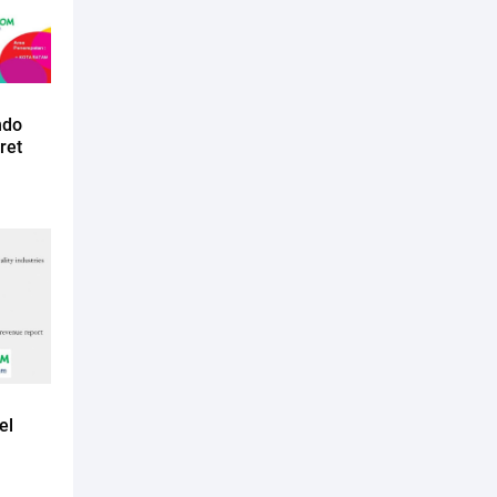
ndo
ret
el