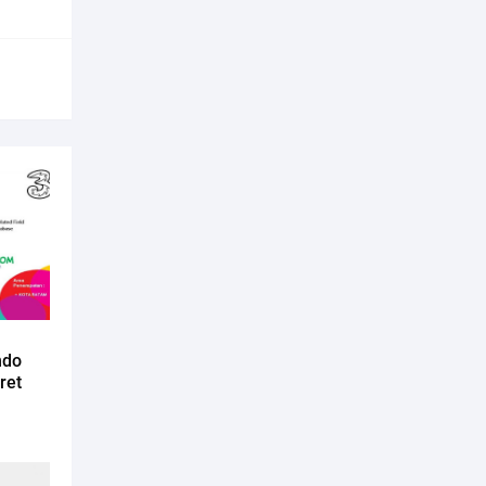
ndo
ret