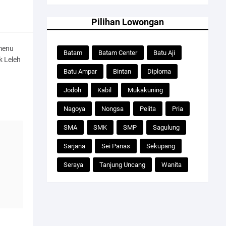
Pilihan Lowongan
menu
Batam
Batam Center
Batu Aji
k Leleh
Batu Ampar
Bintan
Diploma
Jodoh
Kabil
Mukakuning
Nagoya
Nongsa
Pelita
Pria
SMA
SMK
SMP
Sagulung
Sarjana
Sei Panas
Sekupang
Seraya
Tanjung Uncang
Wanita