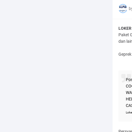
b
LOKER 
Paket 
dan lai
Geprek
Pos
CO
WA
HE
CA
Loke
Persya