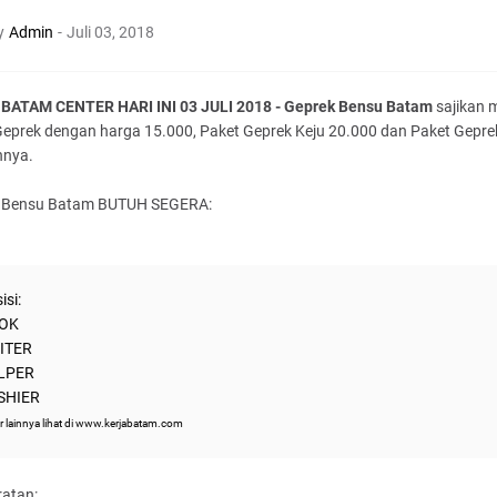
y
Admin
-
Juli 03, 2018
BATAM CENTER HARI INI 03 JULI 2018 - Geprek Bensu Batam
sajikan 
Geprek dengan harga 15.000, Paket Geprek Keju 20.000 dan Paket Gepre
nnya.
 Bensu Batam BUTUH SEGERA:
isi:
OK
ITER
LPER
SHIER
r lainnya lihat di www.kerjabatam.com
ratan: