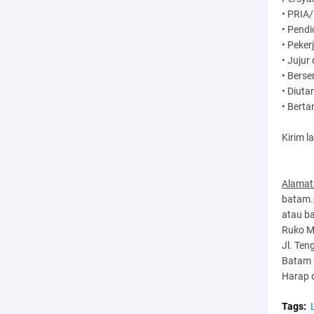
• PRIA
• Pend
• Peker
• Jujur 
• Bers
• Diuta
• Bert
Kirim l
Alamat
batam.
atau b
Ruko M
Jl. Ten
Batam 
Harap 
Tags: