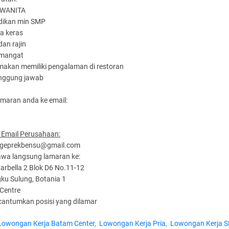
/WANITA
idikan min SMP
ja keras
dan rajin
emangat
makan memiliki pengalaman di restoran
anggung jawab
amaran anda ke email:
 Email Perusahaan:
geprekbensu@gmail.com
awa langsung lamaran ke:
arbella 2 Blok D6 No.11-12
gku Sulung, Botania 1
Centre
cantumkan posisi yang dilamar
Lowongan Kerja Batam Center
Lowongan Kerja Pria
Lowongan Kerja 