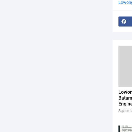
Lowong
Lowon
Batam
Engin
Septemb