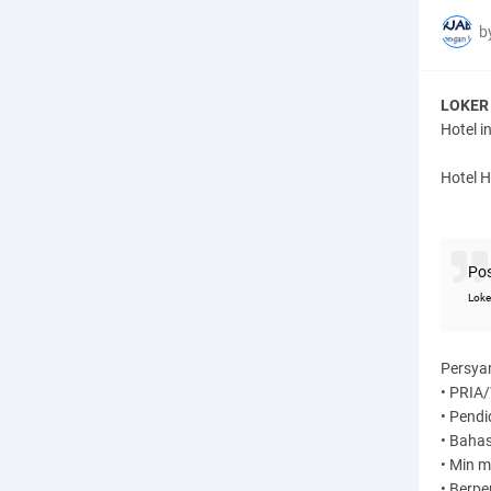
b
LOKER 
Hotel i
Hotel 
Pos
Loke
Persya
• PRIA
• Pendi
• Bahas
• Min m
• Berpe