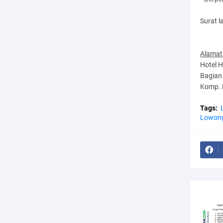
Surat l
Alamat
Hotel H
Bagian 
Komp. 
Tags:
Lowong