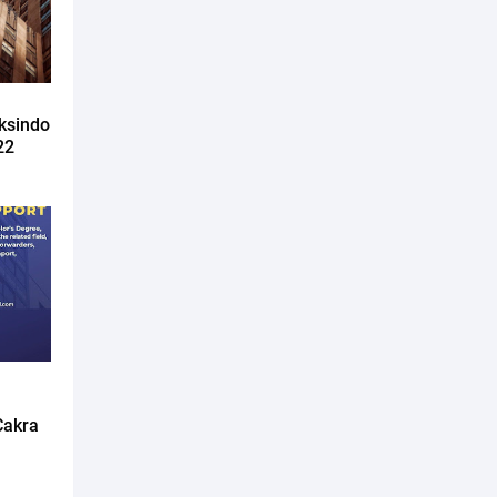
ksindo
22
Cakra