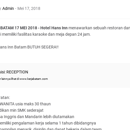
y
Admin
-
Mei 17, 2018
BATAM 17 MEI 2018 - Hotel Hans Inn
menawarkan sebuah restoran dan
ni memiliki fasilitas karaoke dan meja depan 24 jam.
Hans Inn Batam BUTUH SEGERA!!
isi: RECEPTION
r lainnya lihat di www.kerjabatam.com
ratan:
/WANITA usia maks 30 thaun
dikan min SMK sederajat
a Inggris dan Mandarin lebih diutamakan
emiliki pengalaman kerja selama 1 tahun dibidangnya
nampilan menarik, disiplin dan dapat bekerja dalam team