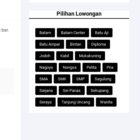
Pilihan Lowongan
 bar.
Batam
Batam Center
Batu Aji
Batu Ampar
Bintan
Diploma
Jodoh
Kabil
Mukakuning
Nagoya
Nongsa
Pelita
Pria
SMA
SMK
SMP
Sagulung
Sarjana
Sei Panas
Sekupang
Seraya
Tanjung Uncang
Wanita