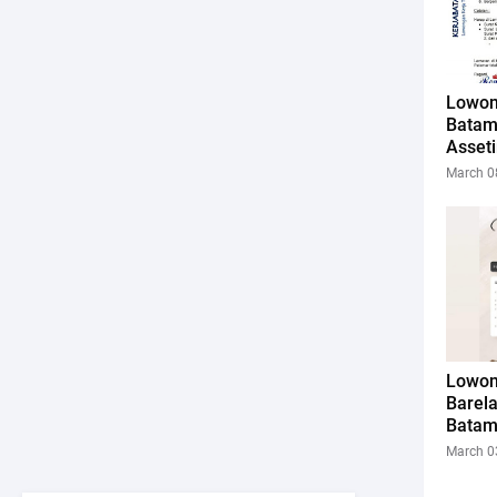
Lowon
Batam
Asset
March 0
Lowon
Barel
Batam
March 0