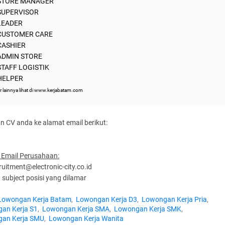
 STORE MANAGER
 SUPERVISOR
 LEADER
 CUSTOMER CARE
 CASHIER
 ADMIN STORE
STAFF LOGISTIK
 HELPER
r lainnya lihat di www.kerjabatam.com
n CV anda ke alamat email berikut:
 Email Perusahaan:
ruitment@electronic-city.co.id
subject posisi yang dilamar
Lowongan Kerja Batam
Lowongan Kerja D3
Lowongan Kerja Pria
an Kerja S1
Lowongan Kerja SMA
Lowongan Kerja SMK
an Kerja SMU
Lowongan Kerja Wanita