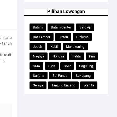
Pilihan Lowongan
Batam
Batam Center
Batu Aji
Batu Ampar
Bintan
Diploma
ah satu
ak tahun
Jodoh
Kabil
Mukakuning
toko di
Nagoya
Nongsa
Pelita
Pria
n di
SMA
SMK
SMP
Sagulung
Sarjana
Sei Panas
Sekupang
Seraya
Tanjung Uncang
Wanita