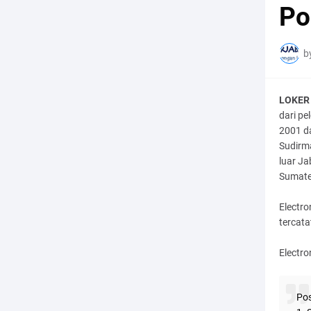
Po
b
LOKER 
dari pe
2001 da
Sudirma
luar J
Sumater
Electro
tercata
Electr
Pos