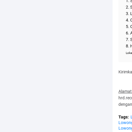
1.
2.
3.
4.
5.
6.
7. 
8.
Loke
Kirimka
Alamat
hrd.rec
dengan 
Tags:
Lowong
Lowong