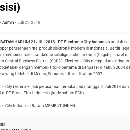
sisi)
y
Admin
-
Juli 21, 2018
BATAM HARI INI 21 JULI 2018 - PT Electronic City Indonesia
adalah sal
lopor perusahaan ritel produk elektronik modern di Indonesia. Berdiri sej
n membuka toko standalone sekaligus toko pertama (flagship store) di
n Central Business District (SCBD). Electronic City memperluas jaringan 
abodetabek dengan membuka toko pertama di Denpasar di tahun 2004 da
a yang terletak di Medan, Sumatera Utara di tahun 2007.
nic City resmi menjadi perusahaan terbuka pada tanggal 3 Juli 2014 dan
t di PT Bursa Efek Indonesia (kode saham ECII).
onic City Indonesia Batam MEMBUTUHKAN:
isi: