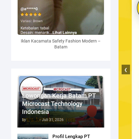
Iklan Kacamata Safety Fashion Modern –
Batam
❮
Mukakuning
Lowongan Kerja Batam PT
Microcast Technology
Indonesia
by
Admin
-
Juli 31, 2026
Profil Lengkap PT