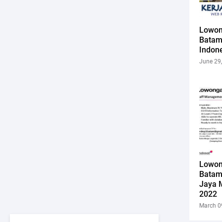
Lowon
Batam
Indon
June 29
Lowon
Batam
Jaya 
2022
March 0