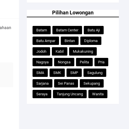
Pilihan Lowongan
sahaan
Batam
Batam Center
Batu Aji
Batu Ampar
Bintan
Diploma
Jodoh
Kabil
Mukakuning
Nagoya
Nongsa
Pelita
Pria
SMA
SMK
SMP
Sagulung
Sarjana
Sei Panas
Sekupang
Seraya
Tanjung Uncang
Wanita