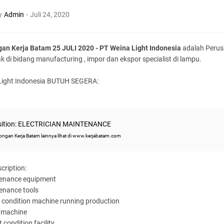
y
Admin
-
Juli 24, 2020
an Kerja Batam 25 JULI 2020 - PT Weina Light Indonesia
adalah Peru
k di bidang manufacturing , impor dan ekspor specialist di lampu.
Light Indonesia BUTUH SEGERA:
sition: ELECTRICIAN MAINTENANCE
ngan Kerja Batam lainnya lihat di www.kerjabatam.com
cription:
tenance equipment
enance tools
 condition machine running production
p machine
 condition facility