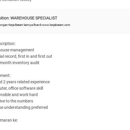
sition: WAREHOUSE SPECIALIST
ngan Kerja Batam lainnya lihat di www.kerjabatam.com
cription:
house management
al record, first in and first out
 month inventory audit
ement:
d 2 years related experience
ter, office software skill
nsible and work hard
tive to the numbers
se understanding preferred
amaran ke: