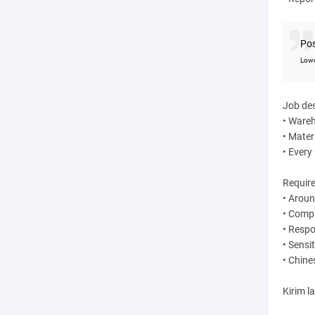
Po
Lowo
Job des
• Ware
• Materi
• Every
Requir
• Aroun
• Compu
• Respo
• Sensi
• Chine
Kirim l