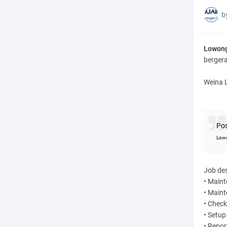
b
Lowong
bergera
Weina 
Po
Lowo
Job des
• Main
• Maint
• Check
• Setu
• Report