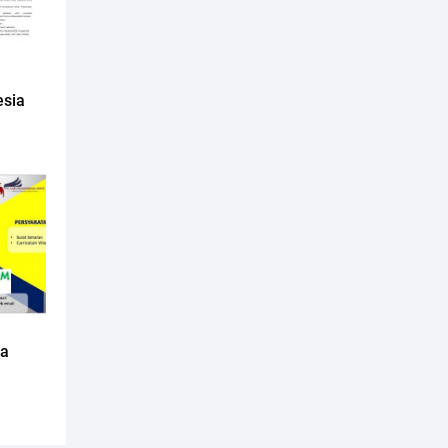
esia
da