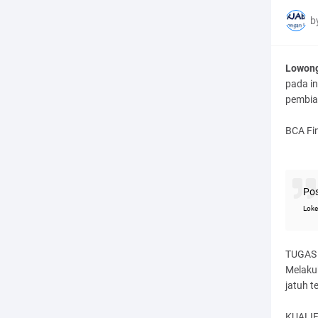
b
Lowong
pada in
pembia
BCA Fi
Po
Loke
TUGAS
Melaku
jatuh 
KUALIF