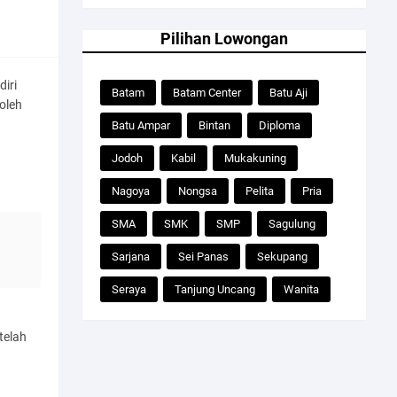
Pilihan Lowongan
iri
Batam
Batam Center
Batu Aji
 oleh
Batu Ampar
Bintan
Diploma
Jodoh
Kabil
Mukakuning
Nagoya
Nongsa
Pelita
Pria
SMA
SMK
SMP
Sagulung
Sarjana
Sei Panas
Sekupang
Seraya
Tanjung Uncang
Wanita
telah