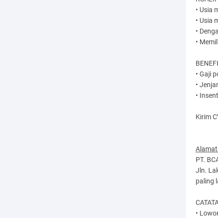
• Usia 
• Usia
• Denga
• Memil
BENEFI
• Gaji 
• Jenja
• Insen
Kirim C
Alamat
PT. BC
Jln. L
paling
CATATA
• Lowon