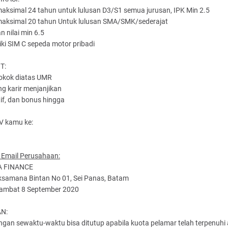
maksimal 24 tahun untuk lulusan D3/S1 semua jurusan, IPK Min 2.5
 maksimal 20 tahun Untuk lulusan SMA/SMK/sederajat
n nilai min 6.5
iki SIM C sepeda motor pribadi
T:
pokok diatas UMR
ng karir menjanjikan
tif, dan bonus hingga
V kamu ke:
 Email Perusahaan:
A FINANCE
aksamana Bintan No 01, Sei Panas, Batam
 lambat 8 September 2020
N:
gan sewaktu-waktu bisa ditutup apabila kuota pelamar telah terpenuhi