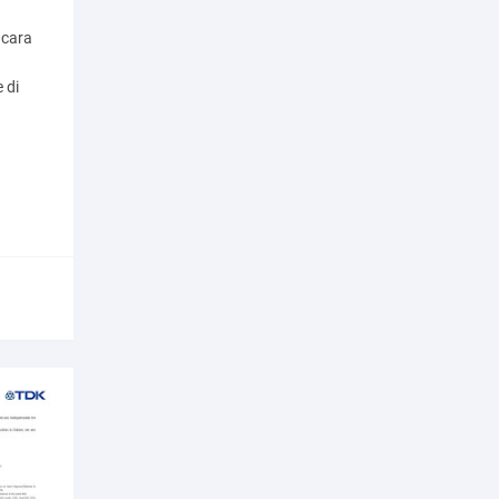
 cara
 di