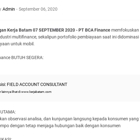
y
Admin
-
September 06, 2020
an Kerja Batam 07 SEPTEMBER 2020 - PT BCA Finance
memfokuskan d
dustri multifinance, sekalipun portofolio pembiayaan saat ini didominasi
yaan untuk mobil.
nance BUTUH SEGERA:
sisi: FIELD ACCOUNT CONSULTANT
r lainnya lihat di www.kerjabatam.com
 UTAMA:
kan observasi analisa, dan kunjungan langsung kepada konsumen yang 
tempo dengan tetap menjaga hubungan baik dengan konsumen
IKASI: