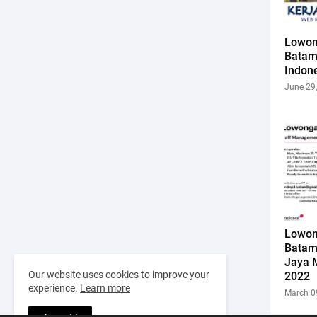
Lowon
Batam
Indon
June 29
Lowon
Batam
Jaya 
Our website uses cookies to improve your
2022
experience.
Learn more
March 0