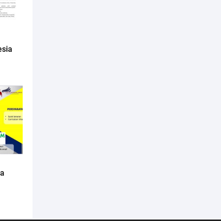
esia
da