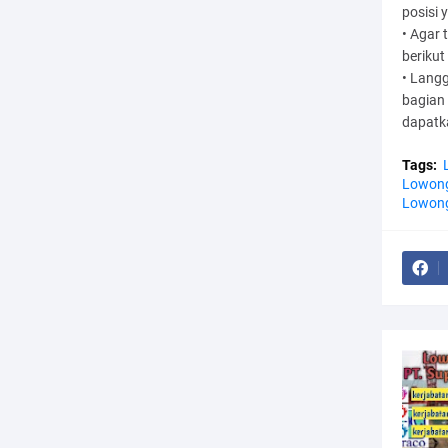
posisi 
• Agar 
berikut 
• Langg
bagian
dapatka
Tags:
Lowong
Lowong