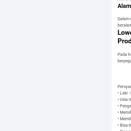
Alam
Dalam 
beralam
Lowo
Pro
Pada ha
berpega
Persya
• Laki - 
• Usia 
• Peng
• Memil
• Memil
• Bisa 