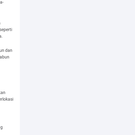
a-
a
seperti
a.
bun dan
sabun
kan
erlokasi
ng