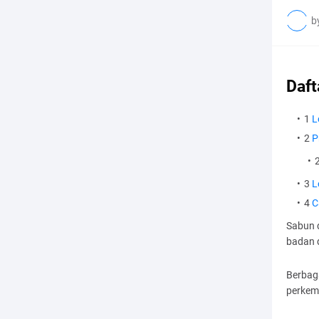
b
Daft
1
L
2
P
3
L
4
C
Sabun 
badan 
Berbag
perkemb