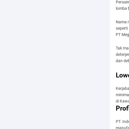
Persain
lomba 
Nama n
seperti
PT Meg
Tak ma
deterj
dan det
Lowo
Kerjab
minimal
di Kaw
Prof
PT. Ind
manufak