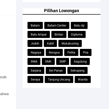
Pilihan Lowongan
Batam
Batam Center
Batu Aji
Batu Ampar
Bintan
Diploma
Jodoh
Kabil
Mukakuning
Nagoya
Nongsa
Pelita
Pria
SMA
SMK
SMP
Sagulung
Sarjana
Sei Panas
Sekupang
rsih
Seraya
Tanjung Uncang
Wanita
 bahwa