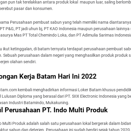
gan pun tak terelakkan antara produk lokal maupun luar, saling berlomb
berebut pasar dan konsumen.
ama Perusahaan pembuat sabun yang telah memiliki nama diantarany
 PT P&G, PT jadi uhun bj, PT KAO Indonesia maupun perusahaan lainnya 
asurya Mas PT Total Chemindo Loka, dan PT Adimulia Sarimas Indonesi
u ikut ketinggalan, di batam ternyata terdapat perusahaan pembuat sa
en. Sebuah perusahaan dalam negeri yang menghasilkan produk produk 
erjen olahan sendiri.
ngan Kerja Batam Hari Ini 2022
atam.com kembali menghadirkan informasi Loker Batam khusus pendidi
 Lulusan Diploma yang berasal dari PT. SIIX Electronic Indonesia yang b
asan Industri Batamindo, Mukakuning.
il Perusahaan PT. Indo Multi Produk
o Multi Produk adalah salah satu perusahaan lokal bergerak dalam bida
tur sabun dan deterjen. Perusahaan ini sudah berdiri sejak tahun 2020.