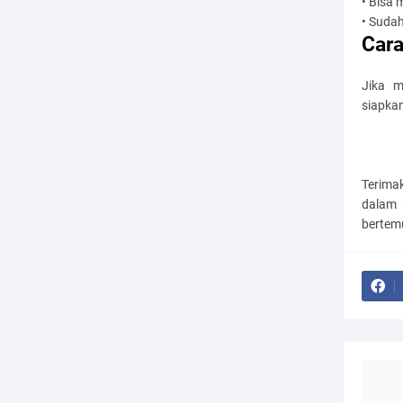
• Bisa 
• Sudah
Cara
Jika m
siapkan
Terima
dalam 
bertemu