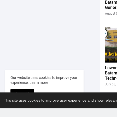
Batam
Gener
August 
Lowon
Batam
Our website uses cookies to improve your
Techn
experience.
Learn more
July 08,
Accept !
This site uses cookies to improve user experience and show relevant
Lebih ba