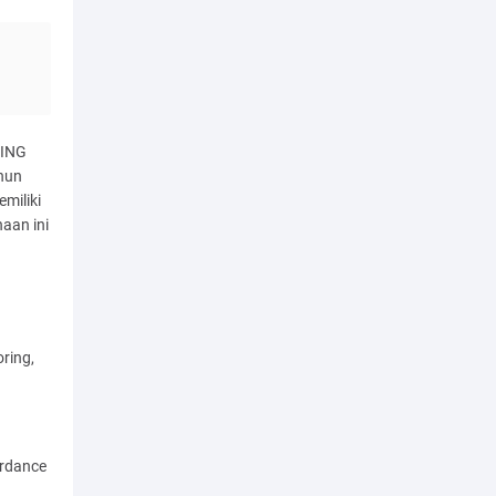
JING
ahun
miliki
aan ini
oring,
ordance