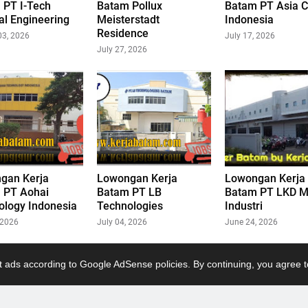
 PT I-Tech
Batam Pollux
Batam PT Asia 
al Engineering
Meisterstadt
Indonesia
Residence
03, 2026
July 17, 2026
July 27, 2026
gan Kerja
Lowongan Kerja
Lowongan Kerja
 PT Aohai
Batam PT LB
Batam PT LKD Mu
ology Indonesia
Technologies
Industri
 2026
July 04, 2026
June 24, 2026
 ads according to Google AdSense policies. By continuing, you agree t
ru
L