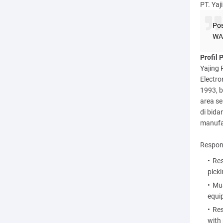
PT. Ya
Pos
WA
Profil 
Yajing
Electro
1993, b
area se
di bida
manufa
Respons
Res
pick
Mus
equi
Res
with