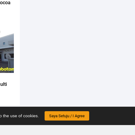
Cocoa
lti
o the use of cookies.
Saya Setuju / I Agree
ebih lama