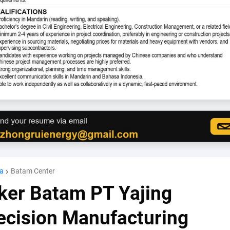
a
Batam Center
ker Batam PT Yajing
ecision Manufacturing