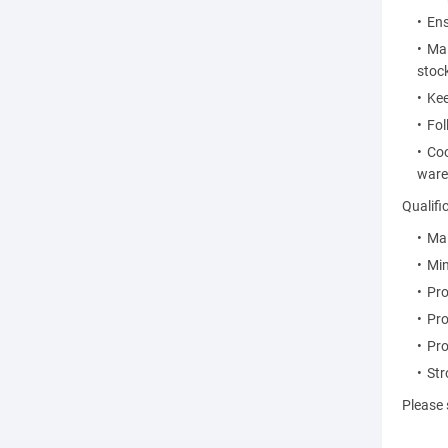
Ens
Mai
stoc
Kee
Fol
Coo
ware
Qualifi
Mal
Min
Pro
Pro
Pro
Str
Please 