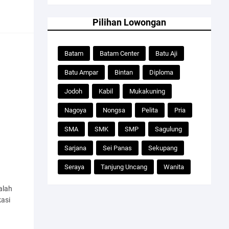
Pilihan Lowongan
Batam
Batam Center
Batu Aji
Batu Ampar
Bintan
Diploma
Jodoh
Kabil
Mukakuning
Nagoya
Nongsa
Pelita
Pria
SMA
SMK
SMP
Sagulung
Sarjana
Sei Panas
Sekupang
Seraya
Tanjung Uncang
Wanita
alah
kasi