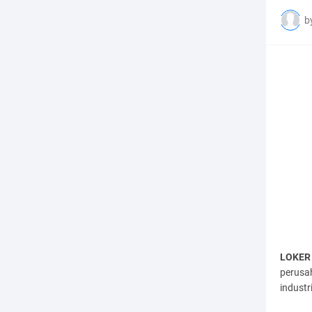
b
LOKER 
perusa
indust