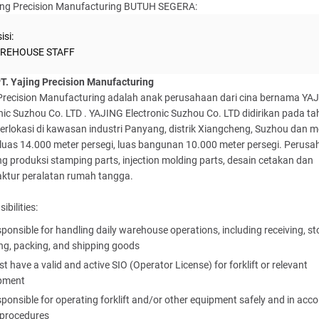
jing Precision Manufacturing BUTUH SEGERA:
isi:
REHOUSE STAFF
PT. Yajing Precision Manufacturing
 Precision Manufacturing adalah anak perusahaan dari cina bernama YA
nic Suzhou Co. LTD . YAJING Electronic Suzhou Co. LTD didirikan pada t
erlokasi di kawasan industri Panyang, distrik Xiangcheng, Suzhou dan me
luas 14.000 meter persegi, luas bangunan 10.000 meter persegi. Perusah
ng produksi stamping parts, injection molding parts, desain cetakan dan
ktur peralatan rumah tangga.
ibilities:
ponsible for handling daily warehouse operations, including receiving, st
ing, packing, and shipping goods
t have a valid and active SIO (Operator License) for forklift or relevant
pment
ponsible for operating forklift and/or other equipment safely and in acc
 procedures