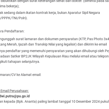
 dibuktikan dengan surat keterangan sehat dari dokter. (diminta pada sa
rima bekerja);
ak sedang dalam ikatan kontrak kerja, bukan Aparatur Sipil Negara
/PPPK/TNI/Polri).
ara Pendaftaran:
gunggah surat lamaran dan dokumen persyaratan (KTP, Pas Photo 3x4
ang Merah, Ijazah dan Transkip Nilai yang legalisir) dan dikirim ke email
ya pendaftar yang memenuhi persyaratan yang akan dihubungi oleh Pe
adaan Satker BP2JK Wilayah Kepulauan Riau melalui email atau telepon
ikuti tahapan selanjutnya.
amaran/CV ke Alamat email:
 Email Perusahaan:
 dwi.putra@pu.go.id
an kepada (Bpk. Ananta) paling lambat tanggal 10 Desember 2024 pukul