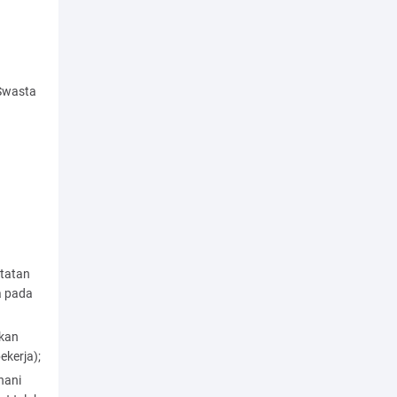
 Swasta
atatan
a pada
ikan
ekerja);
hani