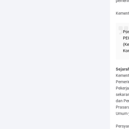
pemeri
Kement
Pos
PE
(Ke
Kon
Sejara
Kement
Pemeri
Pekerj
sekara
dan Pe
Prasar
Umum y
Persyar