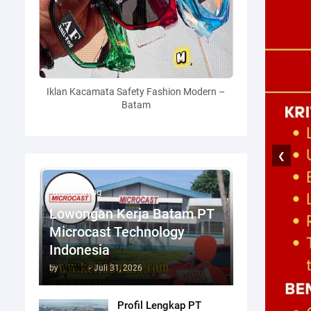
Iklan Kacamata Safety Fashion Modern –
Batam
❮
Mukakuning
Lowongan Kerja Batam PT
Microcast Technology
Indonesia
by
Admin
-
Juli 31, 2026
Profil Lengkap PT