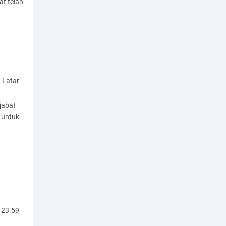
at telah
 Latar
jabat
 untuk
 23.59