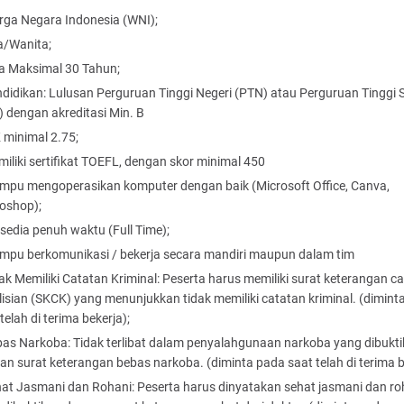
ga Negara Indonesia (WNI);
a/Wanita;
a Maksimal 30 Tahun;
didikan: Lulusan Perguruan Tinggi Negeri (PTN) atau Perguruan Tinggi
) dengan akreditasi Min. B
 minimal 2.75;
iliki sertifikat TOEFL, dengan skor minimal 450
pu mengoperasikan komputer dengan baik (Microsoft Office, Canva,
oshop);
sedia penuh waktu (Full Time);
pu berkomunikasi / bekerja secara mandiri maupun dalam tim
ak Memiliki Catatan Kriminal: Peserta harus memiliki surat keterangan c
lisian (SKCK) yang menunjukkan tidak memiliki catatan kriminal. (dimint
telah di terima bekerja);
as Narkoba: Tidak terlibat dalam penyalahgunaan narkoba yang dibukt
an surat keterangan bebas narkoba. (diminta pada saat telah di terima b
at Jasmani dan Rohani: Peserta harus dinyatakan sehat jasmani dan ro