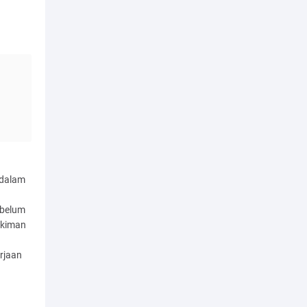
 dalam
ebelum
ukiman
rjaan