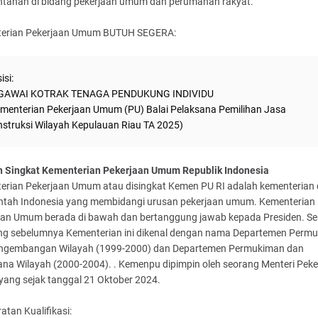
ntahan di bidang pekerjaan umum dan perumahan rakyat.
erian Pekerjaan Umum BUTUH SEGERA:
isi:
GAWAI KOTRAK TENAGA PENDUKUNG INDIVIDU
menterian Pekerjaan Umum (PU) Balai Pelaksana Pemilihan Jasa
struksi Wilayah Kepulauan Riau TA 2025)
h Singkat Kementerian Pekerjaan Umum Republik Indonesia
erian Pekerjaan Umum atau disingkat Kemen PU RI adalah kementerian
ntah Indonesia yang membidangi urusan pekerjaan umum. Kementerian
aan Umum berada di bawah dan bertanggung jawab kepada Presiden. S
ng sebelumnya Kementerian ini dikenal dengan nama Departemen Perm
ngembangan Wilayah (1999-2000) dan Departemen Permukiman dan
ana Wilayah (2000-2004). . Kemenpu dipimpin oleh seorang Menteri Peke
ang sejak tanggal 21 Oktober 2024.
atan Kualifikasi: