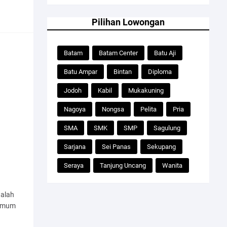
Pilihan Lowongan
Batam
Batam Center
Batu Aji
Batu Ampar
Bintan
Diploma
Jodoh
Kabil
Mukakuning
Nagoya
Nongsa
Pelita
Pria
SMA
SMK
SMP
Sagulung
Sarjana
Sei Panas
Sekupang
Seraya
Tanjung Uncang
Wanita
alah
 umum