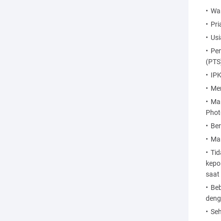
War
Pri
Usi
Pen
(PTS
IPK
Mem
Mam
Phot
Ber
Mam
Tid
kepo
saat 
Beb
deng
Seh