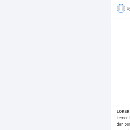
b
LOKER 
kement
dan pe