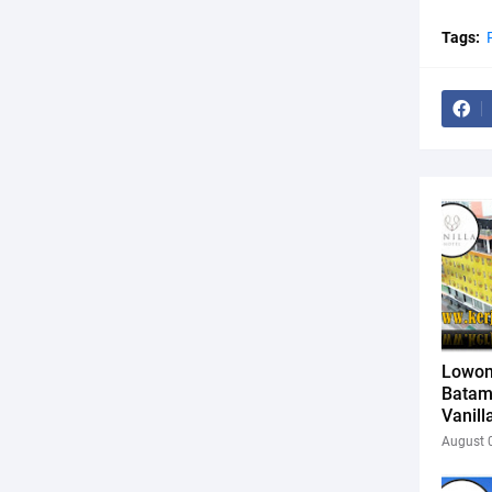
Tags:
Lowon
Batam
Vanil
August 