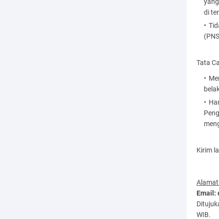
yang
di te
Tid
(PNS
Tata C
Men
belak
Han
Peng
meng
Kirim l
Alamat
Email:
Ditujuk
WIB.