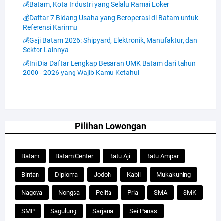
💰Batam, Kota Industri yang Selalu Ramai Loker
💰Daftar 7 Bidang Usaha yang Beroperasi di Batam untuk
Referensi Karirmu
💰Gaji Batam 2026: Shipyard, Elektronik, Manufaktur, dan
Sektor Lainnya
💰Ini Dia Daftar Lengkap Besaran UMK Batam dari tahun
2000 - 2026 yang Wajib Kamu Ketahui
Pilihan Lowongan
Batam
Batam Center
Batu Aji
Batu Ampar
Bintan
Diploma
Jodoh
Kabil
Mukakuning
Nagoya
Nongsa
Pelita
Pria
SMA
SMK
SMP
Sagulung
Sarjana
Sei Panas