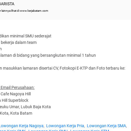
BARISTA
r lainnya lihat di www.kerjabatam.com
dikan minimal SMU sederajat
t bekerja dalam team
in
alaman di bidang yang bersangkutan minimal 1 tahun
n masukkan lamaran disertai CV, Fotokopi E-KTP dan Foto terbaru ke:
 Email Perusahaan:
 Cafe Nagoya Hill
Hill Superblock
Teuku Umar, Lubuk Baja Kota
Kota, Kota Batam
Lowongan Kerja Nagoya
Lowongan Kerja Pria
Lowongan Kerja SMA