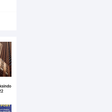
ksindo
22