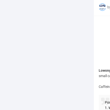
b
Lowong
small c
Caffein
Pos
1. 