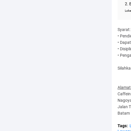
2. 
Loke
Syarat:
• Pendi
• Dapa
• Disipl
• Peng
Silahka
Alamat
Caffein
Nagoya 
Jalan 
Batam 
Tags: