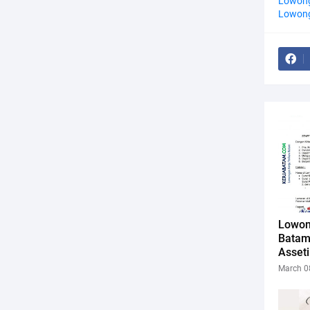
Lowong
Lowong
Lowon
Batam
Asset
March 0