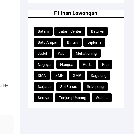
Pilihan Lowongan
Batam
Batam Center
Batu Aji
Batu Ampar
Bintan
Diploma
Jodoh
Kabil
Mukakuning
Nagoya
Nongsa
Pelita
Pria
SMA
SMK
SMP
Sagulung
fairly
Sarjana
Sei Panas
Sekupang
Seraya
Tanjung Uncang
Wanita