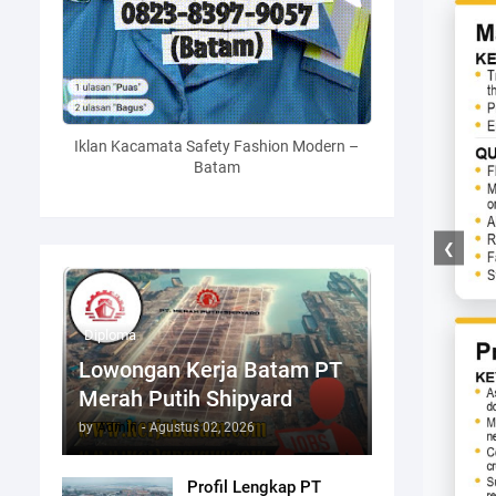
Iklan Kacamata Safety Fashion Modern –
Batam
❮
Diploma
Lowongan Kerja Batam PT
Merah Putih Shipyard
by
Admin
-
Agustus 02, 2026
Profil Lengkap PT