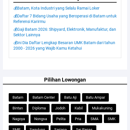
💰Batam, Kota Industri yang Selalu Ramai Loker
💰Daftar 7 Bidang Usaha yang Beroperasi di Batam untuk
Referensi Karirmu
💰Gaji Batam 2026: Shipyard, Elektronik, Manufaktur, dan
Sektor Lainnya
💰Ini Dia Daftar Lengkap Besaran UMK Batam dari tahun
2000 - 2026 yang Wajib Kamu Ketahui
Pilihan Lowongan
Batam
Batam Center
Batu Aji
Batu Ampar
Bintan
Diploma
Jodoh
Kabil
Mukakuning
Nagoya
Nongsa
Pelita
Pria
SMA
SMK
SMP
Sagulung
Sarjana
Sei Panas