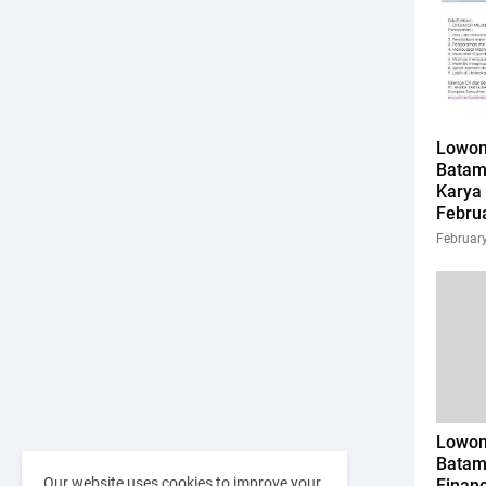
Lowon
Batam
Karya
Febru
Februar
Lowon
Batam
Our website uses cookies to improve your
Finan