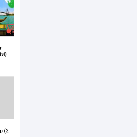
r
isi)
p (2