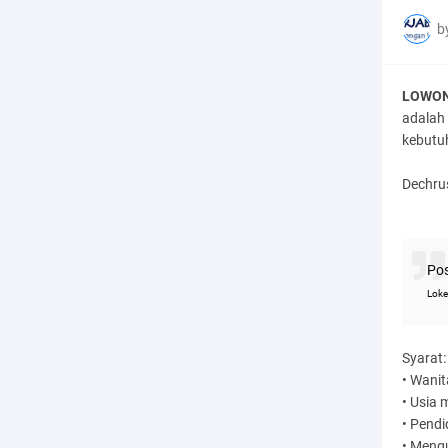
b
LOWONG
adalah
kebutu
Dechru
Pos
Loke
Syarat:
• Wanit
• Usia 
• Pendi
• Mengu