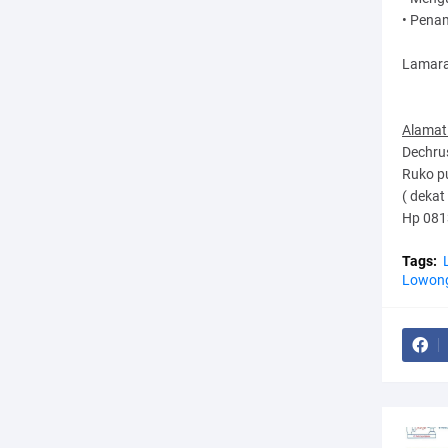
• Penam
Lamaran
Alamat
Dechru
Ruko pu
( dekat
Hp 081
Tags:
Lowong