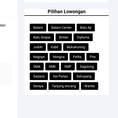
Pilihan Lowongan
ter
Batam
Batam Center
Batu Aji
Batu Ampar
Bintan
Diploma
Jodoh
Kabil
Mukakuning
Nagoya
Nongsa
Pelita
Pria
SMA
SMK
SMP
Sagulung
Sarjana
Sei Panas
Sekupang
Seraya
Tanjung Uncang
Wanita