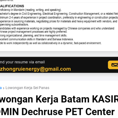
a
Lowongan Kerja Sei Panas
wongan Kerja Batam KASI
MIN Dechruse PET Center