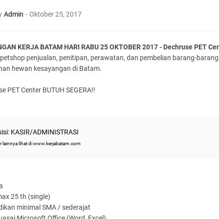
y
Admin
-
Oktober 25, 2017
AN KERJA BATAM HARI RABU 25 OKTOBER 2017 - Dechruse PET Cen
 petshop penjualan, penitipan, perawatan, dan pembelian barang-barang
han hewan kesayangan di Batam.
se PET Center BUTUH SEGERA!!
isi: KASIR/ADMINISTRASI
r lainnya lihat di www.kerjabatam.com
a
max 25 th (single)
dikan minimal SMA / sederajat
asai Microsoft Office (Word, Excel)