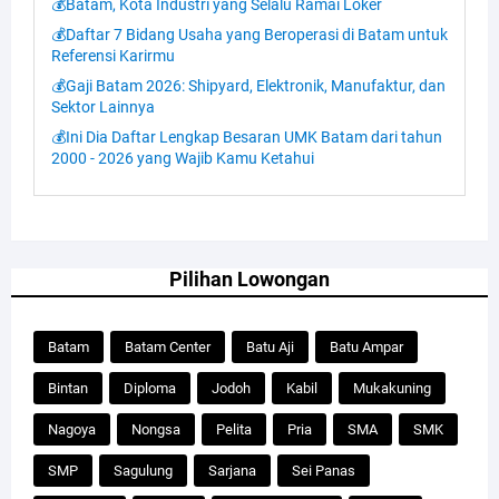
💰Batam, Kota Industri yang Selalu Ramai Loker
💰Daftar 7 Bidang Usaha yang Beroperasi di Batam untuk
Referensi Karirmu
💰Gaji Batam 2026: Shipyard, Elektronik, Manufaktur, dan
Sektor Lainnya
💰Ini Dia Daftar Lengkap Besaran UMK Batam dari tahun
2000 - 2026 yang Wajib Kamu Ketahui
Pilihan Lowongan
Batam
Batam Center
Batu Aji
Batu Ampar
Bintan
Diploma
Jodoh
Kabil
Mukakuning
Nagoya
Nongsa
Pelita
Pria
SMA
SMK
SMP
Sagulung
Sarjana
Sei Panas