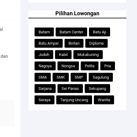
Pilihan Lowongan
al
Batam
Batam Center
Batu Aji
Batu Ampar
Bintan
Diploma
Jodoh
Kabil
Mukakuning
 dan
Nagoya
Nongsa
Pelita
Pria
SMA
SMK
SMP
Sagulung
Sarjana
Sei Panas
Sekupang
Seraya
Tanjung Uncang
Wanita