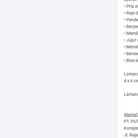
• Pria 
• Rapi
• Pendi
• Berpe
• Memil
• Juju
• Memil
• Berse
• Bisa 
Lamaran
4 x 6 
Lamara
Alamat
PT. P
Komplek
Jl. Raj