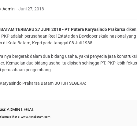
y
Admin
-
Juni 27, 2018
BATAM TERBARU 27 JUNI 2018 - PT Putera Karyasindo Prakarsa
diken
 PKP adalah perusahaan Real Estate dan Developer skala nasional yang
an di Kota Batam, Kepri pada tanggal 08 Juli 1988.
alnya bergerak dalam dua bidang usaha, yakni penyedia jasa konstruksi
er. Kemudian dua bidang usaha itu dipisah sehingga PT. PKP lebih fokus
i perusahaan pengembang.
 Karyasindo Prakarsa Batam BUTUH SEGERA:
isi: ADMIN LEGAL
r lainnya lihat di www.kerjabatam.com