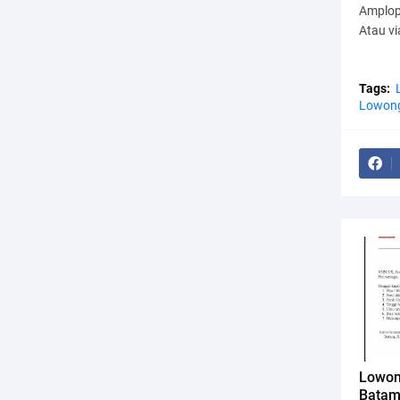
Amplop
Atau v
Tags:
Lowong
Lowon
Batam