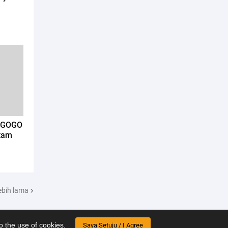
a GOGO
tam
ebih lama
o the use of cookies.
Saya Setuju / I Agree
e
About Us
Contact Us
Disclaimer
Privacy
Sitemap