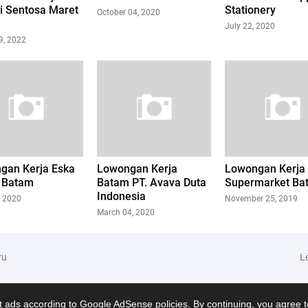
i Sentosa Maret
Stationery
October 04, 2020
July 22, 2020
9, 2022
gan Kerja Eska
Lowongan Kerja
Lowongan Kerj
 Batam
Batam PT. Avava Duta
Supermarket Ba
Indonesia
, 2020
November 25, 2019
March 04, 2020
ru
L
 ads according to Google AdSense policies. By continuing, you agree t
Hom