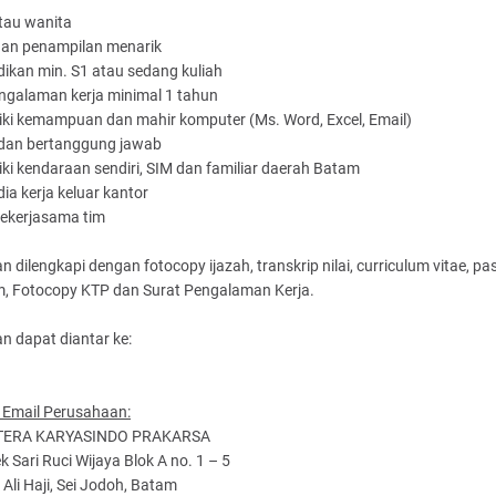
atau wanita
 dan penampilan menarik
dikan min. S1 atau sedang kuliah
ngalaman kerja minimal 1 tahun
iki kemampuan dan mahir komputer (Ms. Word, Excel, Email)
r dan bertanggung jawab
iki kendaraan sendiri, SIM dan familiar daerah Batam
dia kerja keluar kantor
bekerjasama tim
 dilengkapi dengan fotocopy ijazah, transkrip nilai, curriculum vitae, p
cm, Fotocopy KTP dan Surat Pengalaman Kerja.
n dapat diantar ke:
 Email Perusahaan:
UTERA KARYASINDO PRAKARSA
 Sari Ruci Wijaya Blok A no. 1 – 5
a Ali Haji, Sei Jodoh, Batam