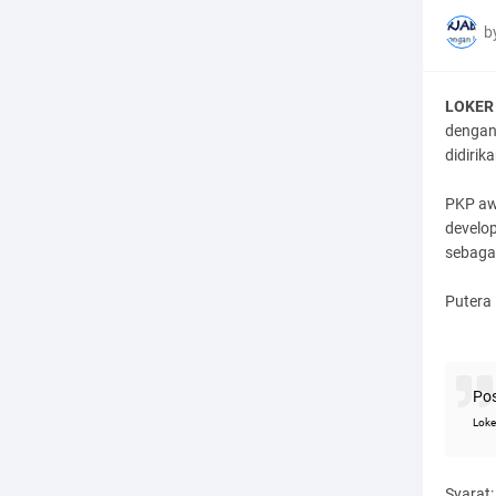
b
LOKER 
dengan
didirik
PKP aw
develop
sebaga
Putera
Pos
Loke
Syarat: