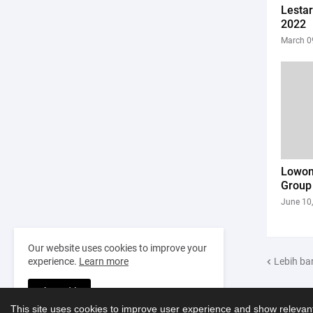
Lestar
2022
March 0
Lowon
Group
June 10
Our website uses cookies to improve your
Lebih ba
experience.
Learn more
Accept !
This site uses cookies to improve user experience and show relevant
Design by
Templateify
| for
Kerjabatam.com