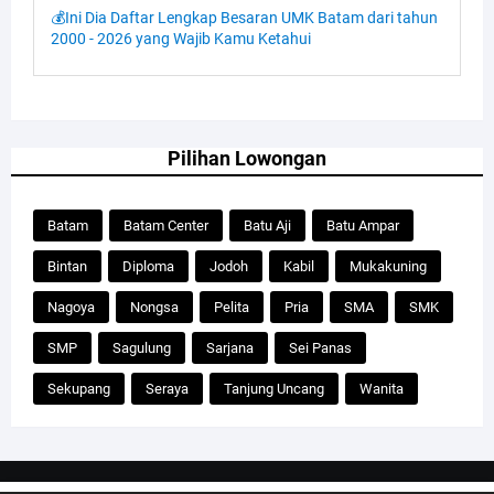
💰Ini Dia Daftar Lengkap Besaran UMK Batam dari tahun
2000 - 2026 yang Wajib Kamu Ketahui
Pilihan Lowongan
Batam
Batam Center
Batu Aji
Batu Ampar
Bintan
Diploma
Jodoh
Kabil
Mukakuning
Nagoya
Nongsa
Pelita
Pria
SMA
SMK
SMP
Sagulung
Sarjana
Sei Panas
Sekupang
Seraya
Tanjung Uncang
Wanita