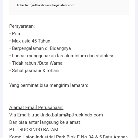
Loker lainnya lihat di www.kerjabatam.com
Persyaratan:
• Pria
• Max usia 45 Tahun
• Berpengalaman di Bidangnya
• Lancar menggunakan las aluminium dan stainless
• Tidak rabun /Buta Warna
• Sehat jasmani & rohani
Yang berminat bisa mengirim lamaran:
Alamat Email Perusahaan:
Via Email: truckindo.batam@pttruckindo.com
Dan bisa antar langsung ke alamat :
PT. TRUCKINDO BATAM
Komp.Union Industrial Park Blok E No.3A & 5 Batu Ampar-