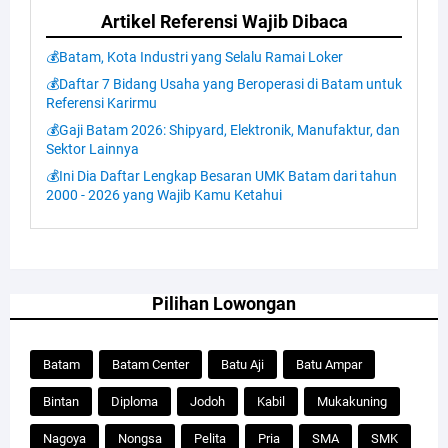
Artikel Referensi Wajib Dibaca
💰Batam, Kota Industri yang Selalu Ramai Loker
💰Daftar 7 Bidang Usaha yang Beroperasi di Batam untuk
Referensi Karirmu
💰Gaji Batam 2026: Shipyard, Elektronik, Manufaktur, dan
Sektor Lainnya
💰Ini Dia Daftar Lengkap Besaran UMK Batam dari tahun
2000 - 2026 yang Wajib Kamu Ketahui
Pilihan Lowongan
Batam
Batam Center
Batu Aji
Batu Ampar
Bintan
Diploma
Jodoh
Kabil
Mukakuning
Nagoya
Nongsa
Pelita
Pria
SMA
SMK