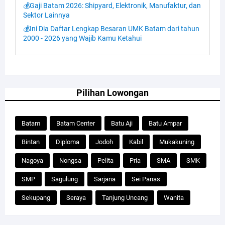
💰Gaji Batam 2026: Shipyard, Elektronik, Manufaktur, dan
Sektor Lainnya
💰Ini Dia Daftar Lengkap Besaran UMK Batam dari tahun
2000 - 2026 yang Wajib Kamu Ketahui
Pilihan Lowongan
Batam
Batam Center
Batu Aji
Batu Ampar
Bintan
Diploma
Jodoh
Kabil
Mukakuning
Nagoya
Nongsa
Pelita
Pria
SMA
SMK
SMP
Sagulung
Sarjana
Sei Panas
Sekupang
Seraya
Tanjung Uncang
Wanita