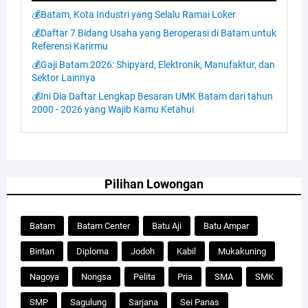
💰Batam, Kota Industri yang Selalu Ramai Loker
💰Daftar 7 Bidang Usaha yang Beroperasi di Batam untuk
Referensi Karirmu
💰Gaji Batam 2026: Shipyard, Elektronik, Manufaktur, dan
Sektor Lainnya
💰Ini Dia Daftar Lengkap Besaran UMK Batam dari tahun
2000 - 2026 yang Wajib Kamu Ketahui
Pilihan Lowongan
Batam
Batam Center
Batu Aji
Batu Ampar
Bintan
Diploma
Jodoh
Kabil
Mukakuning
Nagoya
Nongsa
Pelita
Pria
SMA
SMK
SMP
Sagulung
Sarjana
Sei Panas