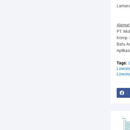
Lamaran
Alamat
PT. Mu
Komp. 
Batu A
Aplikas
Tags:
Lowong
Lowong