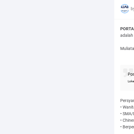
b
PORTAL
adalah 
Muliat
Pos
Loke
Persya
• Wani
• SMA/
• Chine
• Berp