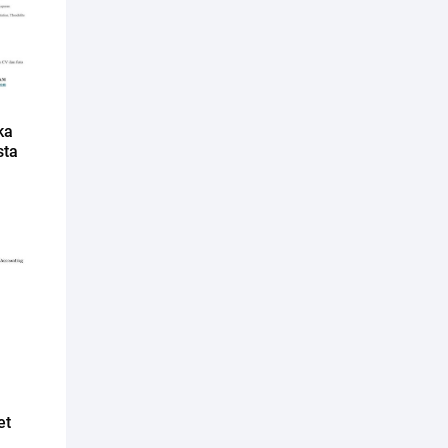
ka
sta
et