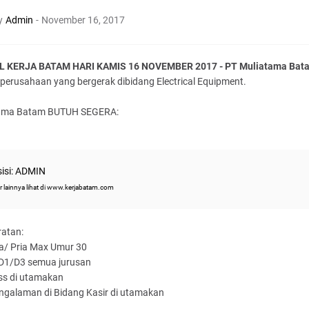
y
Admin
-
November 16, 2017
 KERJA BATAM HARI KAMIS 16 NOVEMBER 2017 - PT Muliatama Bat
perusahaan yang bergerak dibidang Electrical Equipment.
ama Batam BUTUH SEGERA:
isi: ADMIN
r lainnya lihat di www.kerjabatam.com
ratan:
ta/ Pria Max Umur 30
D1/D3 semua jurusan
ss di utamakan
engalaman di Bidang Kasir di utamakan