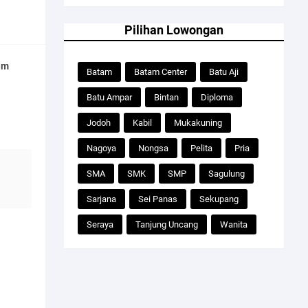
Pilihan Lowongan
am
Batam
Batam Center
Batu Aji
Batu Ampar
Bintan
Diploma
Jodoh
Kabil
Mukakuning
Nagoya
Nongsa
Pelita
Pria
SMA
SMK
SMP
Sagulung
Sarjana
Sei Panas
Sekupang
Seraya
Tanjung Uncang
Wanita