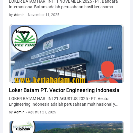
LOKER BATAM HARI INI 11 NOVEMBER 2025 - PT. Bandara
Internasional Batam adalah perusahaan hasil kerjasama…
by
Admin
-
November 11, 2025
Nongsa
Nongsa
Loker Batam PT. Vector Engineering Indonesia
LOKER BATAM HARI INI 21 AGUSTUS 2025 - PT. Vector
Engineering Indonesia adalah perusahaan multinasional y…
by
Admin
-
Agustus 21, 2025
Diploma
Diploma